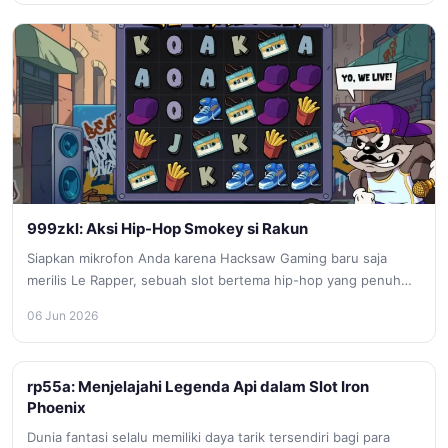
999zkl: Aksi Hip-Hop Smokey si Rakun
Siapkan mikrofon Anda karena Hacksaw Gaming baru saja
merilis Le Rapper, sebuah slot bertema hip-hop yang penuh
energi. Karakter utama...
06 Jun 2026
rp55a: Menjelajahi Legenda Api dalam Slot Iron
Phoenix
Dunia fantasi selalu memiliki daya tarik tersendiri bagi para