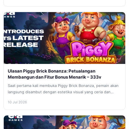
Ulasan Piggy Brick Bonanza: Petualangan
Membangun dan Fitur Bonus Menarik – 333v
Saat pertama kali membuka Piggy Brick Bonanza, pemain akan
langsung disambut dengan estetika visual yang ceria dan
penuh warna. Tema...
10 Jul 2026