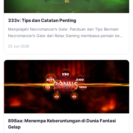
333v: Tips dan Catatan Penting
Menjelajahi Necromancer’s Gate: Panduan dan Tips Bermain
Necromancer’s Gate dari Relax Gaming membawa pemain ke
dalam dunia fantasi gelap yang...
23 Jun 2026
898aa: Menempa Keberuntungan di Dunia Fantasi
Gelap