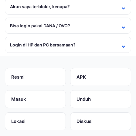
Akun saya terblokir, kenapa?
Bisa login pakai DANA / OVO?
Login di HP dan PC bersamaan?
Resmi
APK
Masuk
Unduh
Lokasi
Diskusi