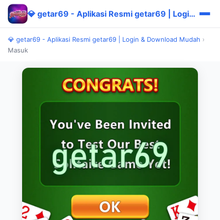
💎 getar69 - Aplikasi Resmi getar69 | Login & Download Mudah
💎 getar69 - Aplikasi Resmi getar69 | Login & Download Mudah
›
Masuk