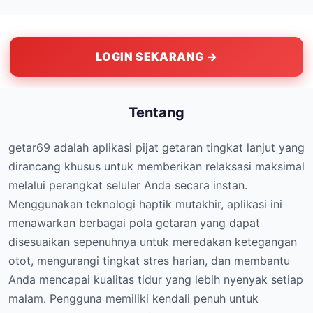
LOGIN SEKARANG →
Tentang
getar69 adalah aplikasi pijat getaran tingkat lanjut yang
dirancang khusus untuk memberikan relaksasi maksimal
melalui perangkat seluler Anda secara instan.
Menggunakan teknologi haptik mutakhir, aplikasi ini
menawarkan berbagai pola getaran yang dapat
disesuaikan sepenuhnya untuk meredakan ketegangan
otot, mengurangi tingkat stres harian, dan membantu
Anda mencapai kualitas tidur yang lebih nyenyak setiap
malam. Pengguna memiliki kendali penuh untuk